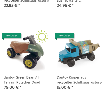
recycelter Schiffsausrüstung
aus recycelter
Schiffsausrüstung
22,95 €
*
24,95 €
*
AUF LAGER
AUF LAGER
dantoy Green Bean All-
Dantoy Kipper aus
Terrain Rutscher Quad
recycelter Schiffsausrüstung
79,00 €
*
15,00 €
*