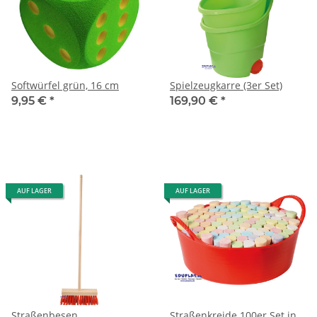
Softwürfel grün, 16 cm
Spielzeugkarre (3er Set)
9,95 €
*
169,90 €
*
AUF LAGER
AUF LAGER
Straßenbesen
Straßenkreide 100er Set in