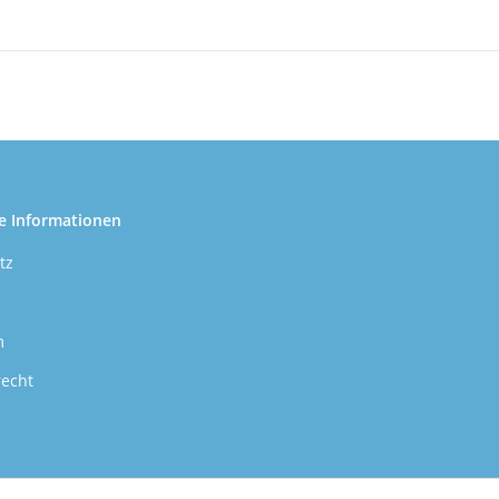
e Informationen
tz
m
recht