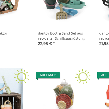
aktor
dantoy Boot & Sand Set aus
danto
recycelter Schiffsausrüstung
recyc
22,95 €
*
21,9
AUF LAGER
AUF 