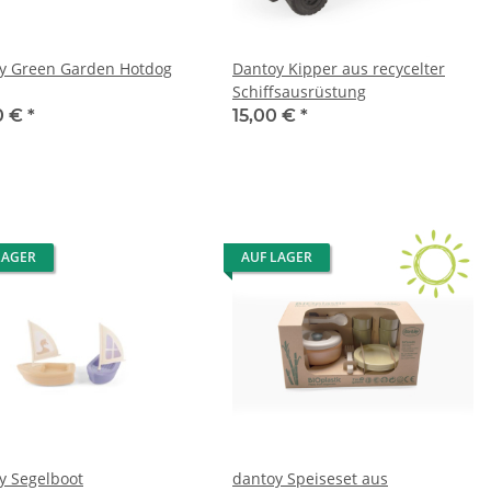
y Green Garden Hotdog
Dantoy Kipper aus recycelter
Schiffsausrüstung
0 €
*
15,00 €
*
LAGER
AUF LAGER
y Segelboot
dantoy Speiseset aus