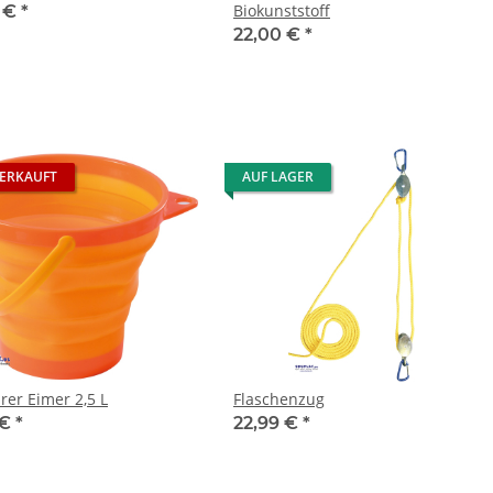
Biokunststoff
5 €
*
22,00 €
*
ERKAUFT
AUF LAGER
rer Eimer 2,5 L
Flaschenzug
 €
*
22,99 €
*