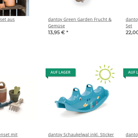
set aus
dantoy Green Garden Frucht &
danto
Gemüse
Set
13,95 €
*
22,0
AUF LAGER
AUF 
enset mit
dantoy Schaukelwal inkl. Sticker
danto