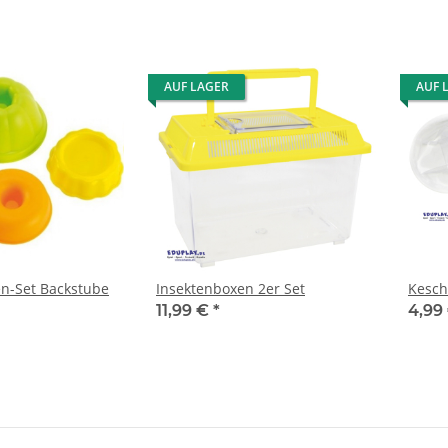
AUF LAGER
AUF 
n-Set Backstube
Insektenboxen 2er Set
Kesch
11,99 €
*
4,99