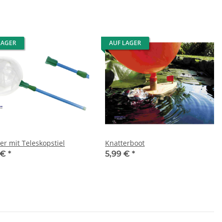
LAGER
AUF LAGER
er mit Teleskopstiel
Knatterboot
 €
*
5,99 €
*