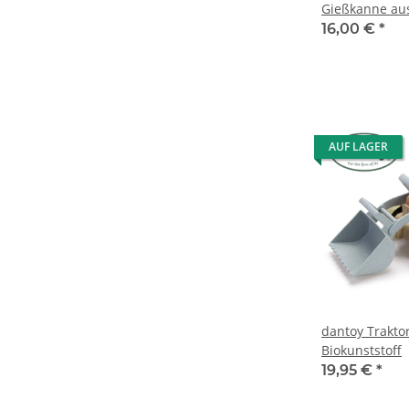
Gießkanne aus
16,00 €
*
AUF LAGER
dantoy Trakto
Biokunststoff
19,95 €
*