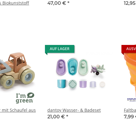
 Biokunststoff
47,00 €
*
12,9
AUF LAGER
AUSV
r mit Schaufel aus
dantoy Wasser- & Badeset
Faltba
21,00 €
*
7,99