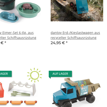
y Eimer-Set 6-tlg. aus
dantoy Erd-/Kieslastwagen aus
elter Schiffsausrüstung
recycelter Schiffsausrüstung
5 €
*
24,95 €
*
LAGER
AUF LAGER