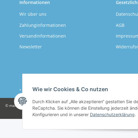
Informationen
Gesetzlich
Wir über uns
Datenschu
Zahlunginformationen
AGB
Versandinformationen
Impressu
Newsletter
Widerrufs
Wie wir Cookies & Co nutzen
* Alle Preise inkl. gesetzlicher USt., zzgl.
Versand
Durch Klicken auf „Alle akzeptieren“ gestatten Sie 
© mahalinchen GmbH
Wir sind ein junges, modernes Unternehmen. Unsere
ReCaptcha. Sie können die Einstellung jederzeit ände
Konfigurieren
und in unserer
Datenschutzerklärung
.