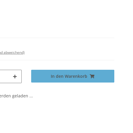
nd abweichend)
In den Warenkorb
den geladen ...