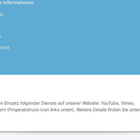
e Informationen
tz
m
recht
den Einsatz folgender Dienste auf unserer Website: YouTube, Vimeo,
 Qualitätsansprüche sind für uns die oberste Maxime unseres Betriebes. Nur so
rn (Fingerabdruck-Icon links unten). Weitere Details finden Sie unter
wir Ihnen anbieten, identifizieren.