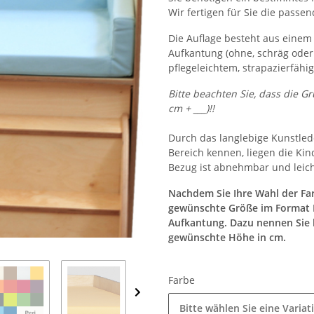
Wir fertigen für Sie die pass
Die Auflage besteht aus einem
Aufkantung (ohne, schräg oder
pflegeleichtem, strapazierfähi
Bitte beachten Sie, dass die 
cm + ___)!!
Durch das langlebige Kunstled
Bereich kennen, liegen die K
Bezug ist abnehmbar und leich
Nachdem Sie Ihre Wahl der Far
gewünschte Größe im Format Br
Aufkantung. Dazu nennen Sie b
gewünschte Höhe in cm.
Farbe
Bitte wählen Sie eine Variat