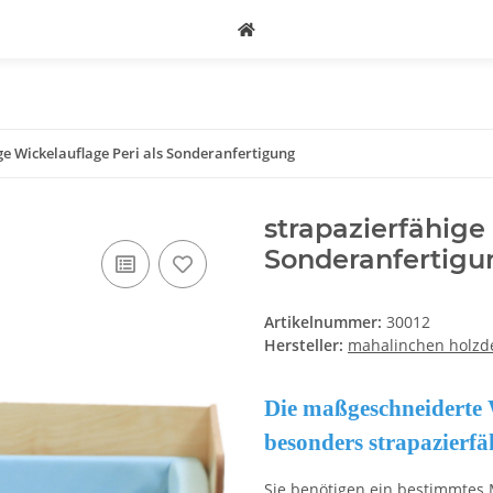
ge Wickelauflage Peri als Sonderanfertigung
strapazierfähige
Sonderanfertigu
Artikelnummer:
30012
Hersteller:
mahalinchen holz
Die maßgeschneiderte 
besonders strapazierf
Sie benötigen ein bestimmtes 