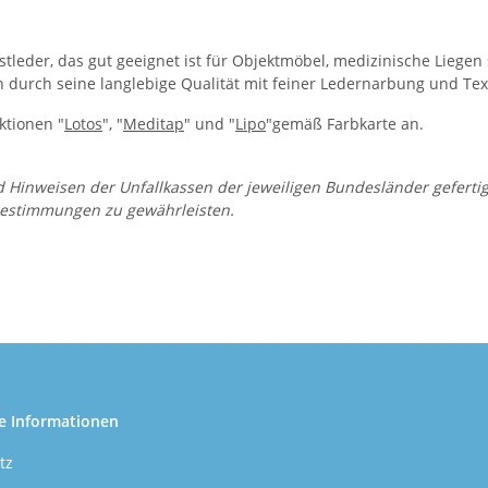
nstleder, das gut geeignet ist für Objektmöbel, medizinische Liege
sich durch seine langlebige Qualität mit feiner Ledernarbung und Tex
ktionen "
Lotos
", "
Meditap
" und "
Lipo
"gemäß Farbkarte an.
weisen der Unfallkassen der jeweiligen Bundesländer gefertigt. D
n Bestimmungen zu gewährleisten.
e Informationen
tz