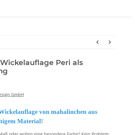
 Wickelauflage Peri als
ng
design GmbH
Wickelauflage von mahalinchen aus
ähigem Material!
Maß oder wollen eine besondere Farbe? Kein Problem: