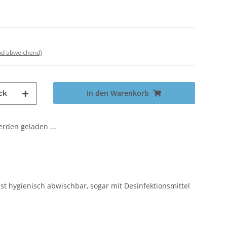
nd abweichend)
In den Warenkorb
ck
den geladen ...
ist hygienisch abwischbar, sogar mit Desinfektionsmittel