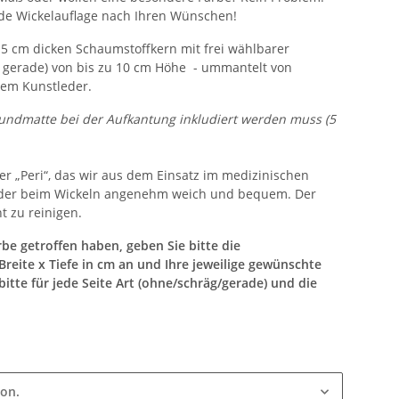
ende Wickelauflage nach Ihren Wünschen!
 5 cm dicken Schaumstoffkern mit frei wählbarer
 gerade) von bis zu 10 cm Höhe - ummantelt von
gem Kunstleder.
Grundmatte bei der Aufkantung inkludiert werden muss (5
er „Peri“, das wir aus dem Einsatz im medizinischen
inder beim Wickeln angenehm weich und bequem. Der
t zu reinigen.
be getroffen haben, geben Sie bitte die
eite x Tiefe in cm an und Ihre jeweilige gewünschte
itte für jede Seite Art (ohne/schräg/gerade) und die
ion.