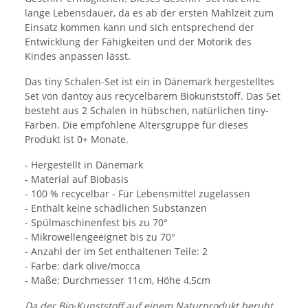
lange Lebensdauer, da es ab der ersten Mahlzeit zum
Einsatz kommen kann und sich entsprechend der
Entwicklung der Fähigkeiten und der Motorik des
Kindes anpassen lässt.
Das tiny Schalen-Set ist ein in Dänemark hergestelltes
Set von dantoy aus recycelbarem Biokunststoff. Das Set
besteht aus 2 Schalen in hübschen, natürlichen tiny-
Farben. Die empfohlene Altersgruppe für dieses
Produkt ist 0+ Monate.
- Hergestellt in Dänemark
- Material auf Biobasis
- 100 % recycelbar - Für Lebensmittel zugelassen
- Enthält keine schädlichen Substanzen
- Spülmaschinenfest bis zu 70°
- Mikrowellengeeignet bis zu 70°
- Anzahl der im Set enthaltenen Teile: 2
- Farbe: dark olive/mocca
- Maße: Durchmesser 11cm, Höhe 4,5cm
Da der Bio-Kunststoff auf einem Naturprodukt beruht,