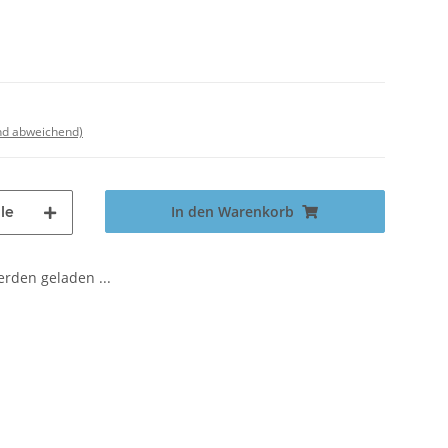
nd abweichend)
In den Warenkorb
le
den geladen ...