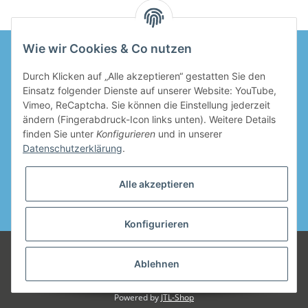
Wie wir Cookies & Co nutzen
Durch Klicken auf „Alle akzeptieren“ gestatten Sie den
Informationen
Einsatz folgender Dienste auf unserer Website: YouTube,
Vimeo, ReCaptcha. Sie können die Einstellung jederzeit
Gesetzliche Informationen
ändern (Fingerabdruck-Icon links unten). Weitere Details
finden Sie unter
Konfigurieren
und in unserer
Datenschutzerklärung
.
Alle akzeptieren
* Alle Preise inkl. gesetzlicher USt., zzgl.
Versand
Konfigurieren
© mahalinchen GmbH
Wir sind ein junges, modernes Unternehmen.
Unsere Qualitätsansprüche sind für uns die oberste Maxime unseres
Ablehnen
Betriebes. Nur so können wir uns mit jedem Produkt, das wir Ihnen
anbieten, identifizieren.
Powered by
JTL-Shop