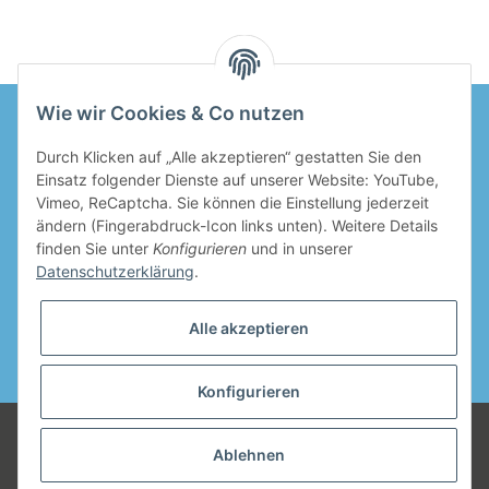
Wie wir Cookies & Co nutzen
Durch Klicken auf „Alle akzeptieren“ gestatten Sie den
Informationen
Einsatz folgender Dienste auf unserer Website: YouTube,
Vimeo, ReCaptcha. Sie können die Einstellung jederzeit
Gesetzliche Informationen
ändern (Fingerabdruck-Icon links unten). Weitere Details
finden Sie unter
Konfigurieren
und in unserer
Datenschutzerklärung
.
Alle akzeptieren
* Alle Preise inkl. gesetzlicher USt., zzgl.
Versand
Konfigurieren
© mahalinchen GmbH
Wir sind ein junges, modernes Unternehmen.
Unsere Qualitätsansprüche sind für uns die oberste Maxime unseres
Ablehnen
Betriebes. Nur so können wir uns mit jedem Produkt, das wir Ihnen
anbieten, identifizieren.