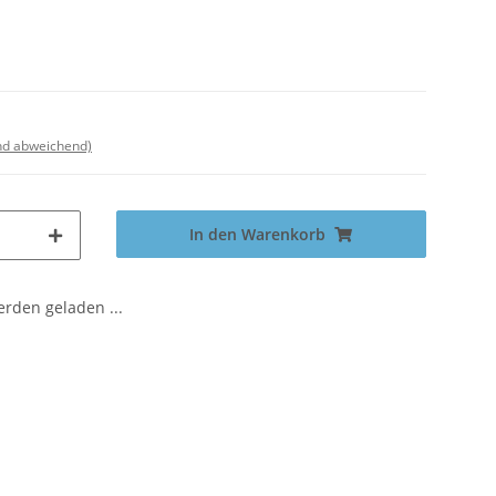
nd abweichend)
In den Warenkorb
den geladen ...