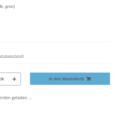
lb, grün)
nd abweichend)
In den Warenkorb
ck
den geladen ...