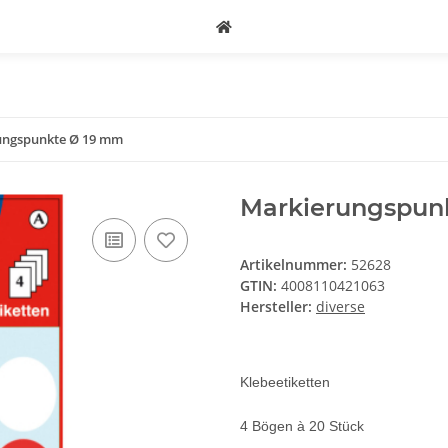
ungspunkte Ø 19 mm
Markierungspun
Artikelnummer:
52628
GTIN:
4008110421063
Hersteller:
diverse
Klebeetiketten
4 Bögen à 20 Stück