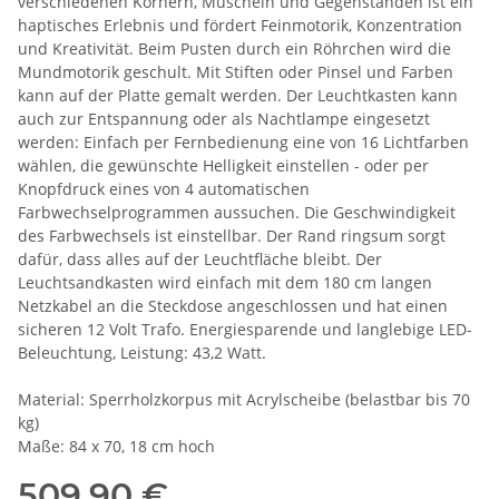
verschiedenen Körnern, Muscheln und Gegenständen ist ein
haptisches Erlebnis und fördert Feinmotorik, Konzentration
und Kreativität. Beim Pusten durch ein Röhrchen wird die
Mundmotorik geschult. Mit Stiften oder Pinsel und Farben
kann auf der Platte gemalt werden. Der Leuchtkasten kann
auch zur Entspannung oder als Nachtlampe eingesetzt
werden: Einfach per Fernbedienung eine von 16 Lichtfarben
wählen, die gewünschte Helligkeit einstellen - oder per
Knopfdruck eines von 4 automatischen
Farbwechselprogrammen aussuchen. Die Geschwindigkeit
des Farbwechsels ist einstellbar. Der Rand ringsum sorgt
dafür, dass alles auf der Leuchtfläche bleibt. Der
Leuchtsandkasten wird einfach mit dem 180 cm langen
Netzkabel an die Steckdose angeschlossen und hat einen
sicheren 12 Volt Trafo. Energiesparende und langlebige LED-
Beleuchtung, Leistung: 43,2 Watt.
Material: Sperrholzkorpus mit Acrylscheibe (belastbar bis 70
kg)
Maße: 84 x 70, 18 cm hoch
509,90 €