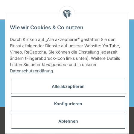
Wie wir Cookies & Co nutzen
Durch Klicken auf „Alle akzeptieren“ gestatten Sie den
Informationen
Einsatz folgender Dienste auf unserer Website: YouTube,
Vimeo, ReCaptcha. Sie können die Einstellung jederzeit
Gesetzliche Informationen
ändern (Fingerabdruck-Icon links unten). Weitere Details
finden Sie unter
Konfigurieren
und in unserer
Datenschutzerklärung
.
Alle akzeptieren
* Alle Preise inkl. gesetzlicher USt., zzgl.
Versand
Konfigurieren
© mahalinchen GmbH
Wir sind ein junges, modernes Unternehmen.
Unsere Qualitätsansprüche sind für uns die oberste Maxime unseres
Ablehnen
Betriebes. Nur so können wir uns mit jedem Produkt, das wir Ihnen
anbieten, identifizieren.