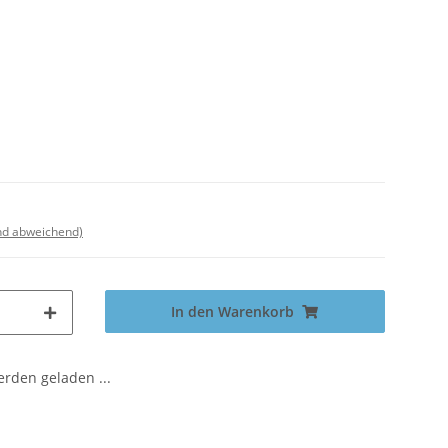
nd abweichend)
In den Warenkorb
den geladen ...