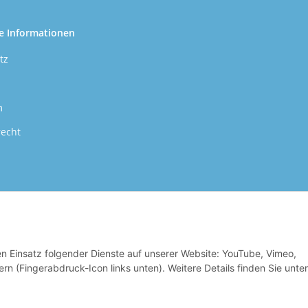
e Informationen
tz
m
recht
den Einsatz folgender Dienste auf unserer Website: YouTube, Vimeo,
 Qualitätsansprüche sind für uns die oberste Maxime unseres Betriebes. Nur so
rn (Fingerabdruck-Icon links unten). Weitere Details finden Sie unter
wir Ihnen anbieten, identifizieren.