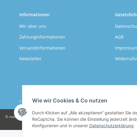
Informationen
Gesetzlich
Wir über uns
Datenschu
Zahlunginformationen
AGB
Versandinformationen
Impressu
Newsletter
Widerrufs
Wie wir Cookies & Co nutzen
* Alle Preise inkl. gesetzlicher USt., zzgl.
Versand
Durch Klicken auf „Alle akzeptieren“ gestatten Sie 
© mahalinchen GmbH
Wir sind ein junges, modernes Unternehmen. Unsere
ReCaptcha. Sie können die Einstellung jederzeit ände
Konfigurieren
und in unserer
Datenschutzerklärung
.