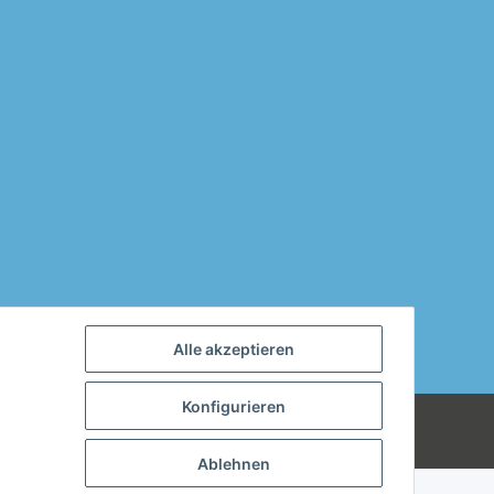
Alle akzeptieren
Konfigurieren
 können wir uns mit jedem Produkt, das
Powered by
JTL-Shop
Ablehnen