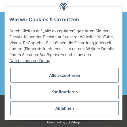
Wie wir Cookies & Co nutzen
Durch Klicken auf „Alle akzeptieren“ gestatten Sie den
Informationen
Einsatz folgender Dienste auf unserer Website: YouTube,
Vimeo, ReCaptcha. Sie können die Einstellung jederzeit
Gesetzliche Informationen
ändern (Fingerabdruck-Icon links unten). Weitere Details
finden Sie unter
Konfigurieren
und in unserer
Datenschutzerklärung
.
Alle akzeptieren
* Alle Preise inkl. gesetzlicher USt., zzgl.
Versand
Konfigurieren
© mahalinchen GmbH
Wir sind ein junges, modernes Unternehmen.
Unsere Qualitätsansprüche sind für uns die oberste Maxime unseres
Ablehnen
Betriebes. Nur so können wir uns mit jedem Produkt, das wir Ihnen
anbieten, identifizieren.
Powered by
JTL-Shop