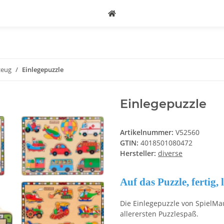
zeug
Einlegepuzzle
Einlegepuzzle
Artikelnummer:
V52560
GTIN:
4018501080472
Hersteller:
diverse
Auf das Puzzle, fertig, 
Die Einlegepuzzle von SpielMau
allerersten Puzzlespaß.