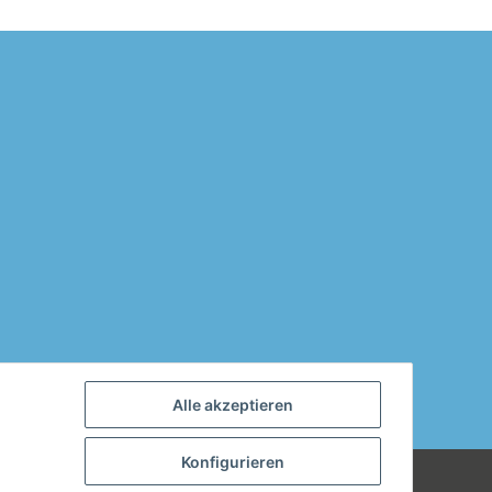
Alle akzeptieren
Konfigurieren
 können wir uns mit jedem Produkt, das
Powered by
JTL-Shop