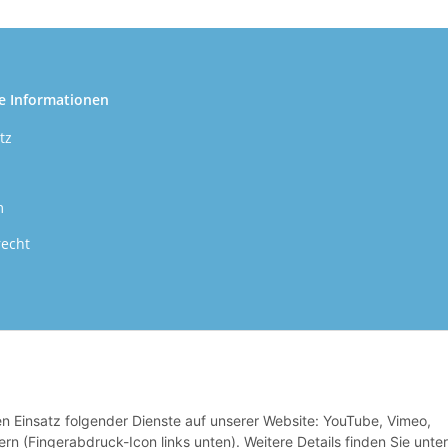
e Informationen
tz
m
recht
den Einsatz folgender Dienste auf unserer Website: YouTube, Vimeo,
 Qualitätsansprüche sind für uns die oberste Maxime unseres Betriebes. Nur so
rn (Fingerabdruck-Icon links unten). Weitere Details finden Sie unter